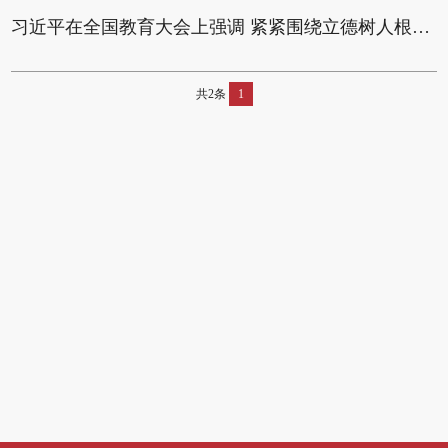
习近平在全国教育大会上强调 紧紧围绕立德树人根本任务 朝着建成教育强国战略目标扎实迈进
共2条
1